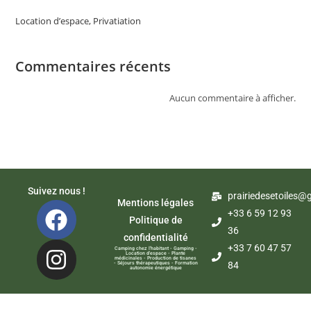
Location d’espace, Privatiation
Commentaires récents
Aucun commentaire à afficher.
Suivez nous !
prairiedesetoiles@
Mentions légales
+33 6 59 12 93
Politique de
36
confidentialité
+33 7 60 47 57
Camping chez l'habitant - Gamping -
Location d'espace - Plante
médicinales - Production de tisanes
84
- Séjours thérapeutiques - Formation
autonomie énergétique